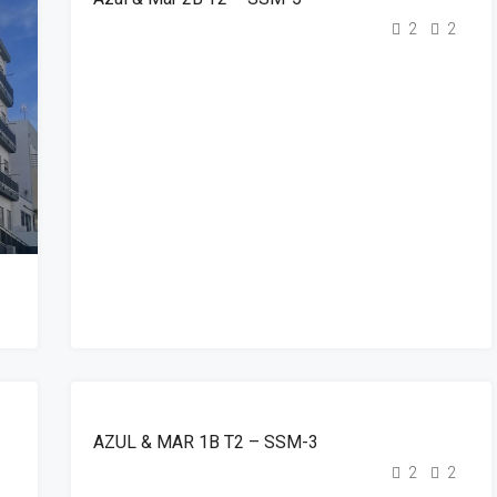
2
2
1
DESTAQUE
ALUGUER
AZUL & MAR 1B T2 – SSM-3
1
2
2