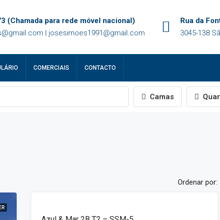
3 (Chamada para rede móvel nacional)
Rua da Font
@gmail.com | josesimoes1991@gmail.com
3045-138 Sã
LÁRIO
COMERCIAIS
CONTACTO
Camas
Quar
Ordenar por:
DESTAQUE
ER
ALUGUER
Azul & Mar 2B T2 – SSM-5