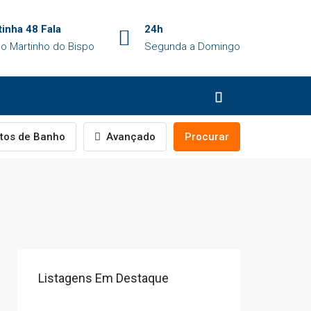
inha 48 Fala
24h
o Martinho do Bispo
Segunda a Domingo
tos de Banho
Avançado
Procurar
Listagens Em Destaque
Rua dos Pescadores, Monte Gordo, Vila Real de Santo António, Faro, 8900-417, Portugal