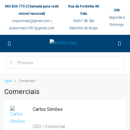
965 834 773 (Chamada para rede
Rua da Fontinha 48
24h
móvel nacional)
Fala
Segunda a
cmpsimoes@gmail.com |
3045-138 São
Domingo
josesimoes1991@gmail.com
Martinho do Bispo
Casa
Comerciais
Comerciais
Carlos Simões
CEO / Comercial