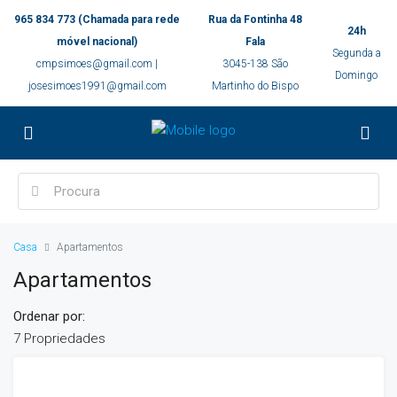
965 834 773 (Chamada para rede
Rua da Fontinha 48
24h
móvel nacional)
Fala
Segunda a
cmpsimoes@gmail.com |
3045-138 São
Domingo
josesimoes1991@gmail.com
Martinho do Bispo
Casa
Apartamentos
Apartamentos
Ordenar por:
7 Propriedades
DESTAQUE
ALUGUER