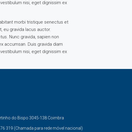
vestibulum nisi, eget dignissim ex
abitant morbi tristique senectus et
, eu gravida lacus auctor.
ctus. Nunc gravida, sapien non
s ex accumsan. Duis gravida diam
vestibulum nisi, eget dignissim ex
artinho do Bispo 3045-138 Coimbra
476 319 (Chamada para rede móvel nacional)