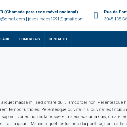
3 (Chamada para rede móvel nacional)
Rua da Font
@gmail.com | josesimoes1991@gmail.com
3045-138 Sã
LÁRIO
COMERCIAIS
CONTACTO
 aliquet massa mi, sed ornare dui ullamcorper non. Pellentesque h
m tempor ultricies. Pellentesque pulvinar nisl pulvinar ex tincidunt
s sapien. Donec non nulla posuere, malesuada urna quis, ornare le
elit dui a ipsum. Mauris aliquet metus nec dui porttitor, non matti