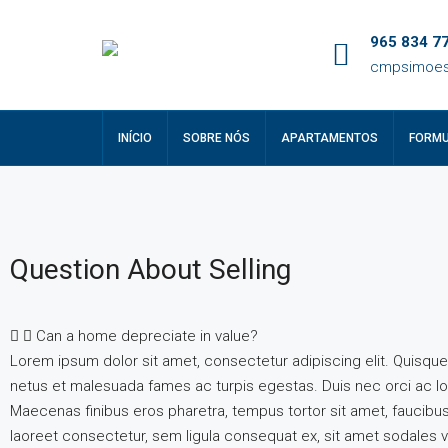
965 834 77
cmpsimoes
INÍCIO
SOBRE NÓS
APARTAMENTOS
FORMU
Question About Selling
Can a home depreciate in value?
Lorem ipsum dolor sit amet, consectetur adipiscing elit. Quisque
netus et malesuada fames ac turpis egestas. Duis nec orci ac lore
Maecenas finibus eros pharetra, tempus tortor sit amet, faucibu
laoreet consectetur, sem ligula consequat ex, sit amet sodales v