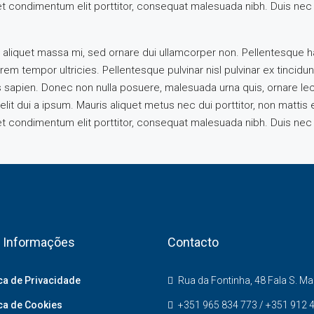
uet condimentum elit porttitor, consequat malesuada nibh. Duis nec 
 aliquet massa mi, sed ornare dui ullamcorper non. Pellentesque h
m tempor ultricies. Pellentesque pulvinar nisl pulvinar ex tincidunt
s sapien. Donec non nulla posuere, malesuada urna quis, ornare le
elit dui a ipsum. Mauris aliquet metus nec dui porttitor, non matti
uet condimentum elit porttitor, consequat malesuada nibh. Duis nec 
 Informações
Contacto
ica de Privacidade
Rua da Fontinha, 48 Fala S. M
ica de Cookies
+351 965 834 773 / +351 912 