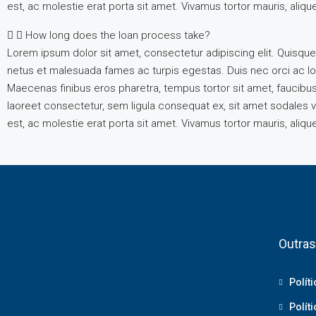
est, ac molestie erat porta sit amet. Vivamus tortor mauris, aliq
How long does the loan process take?
Lorem ipsum dolor sit amet, consectetur adipiscing elit. Quisque
netus et malesuada fames ac turpis egestas. Duis nec orci ac lore
Maecenas finibus eros pharetra, tempus tortor sit amet, faucibu
laoreet consectetur, sem ligula consequat ex, sit amet sodales v
est, ac molestie erat porta sit amet. Vivamus tortor mauris, aliq
Outras
Polít
Polít