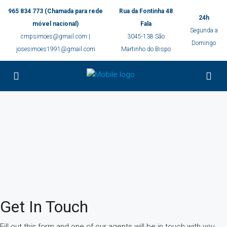
965 834 773 (Chamada para rede
Rua da Fontinha 48
24h
móvel nacional)
Fala
Segunda a
cmpsimoes@gmail.com |
3045-138 São
Domingo
josesimoes1991@gmail.com
Martinho do Bispo
Get In Touch
Fill out this form and one of our agents will be in touch with you