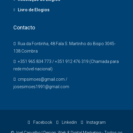
Livro de Elogios
Contacto
Rua da Fontinha, 48 Fala S. Martinho do Bispo 3045-
138 Coimbra
+351 965 834 773 / +351 912 476 319 (Chamada para
rede móvel nacional)
cmpsimoes@gmail.com /
josesimoes1991@gmail.com
Facebook
Linkedin
Instagram
© Joel Carvalho | Design, Web & Digital Marketing - Todos os