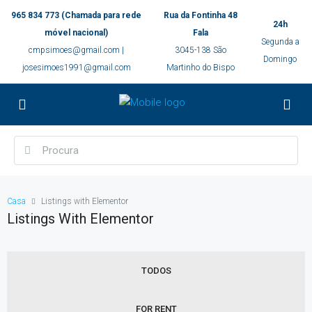
965 834 773 (Chamada para rede
Rua da Fontinha 48
24h
móvel nacional)
Fala
Segunda a
cmpsimoes@gmail.com |
3045-138 São
Domingo
josesimoes1991@gmail.com
Martinho do Bispo
Casa
Listings with Elementor
Listings With Elementor
TODOS
FOR RENT