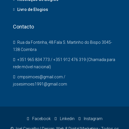
Livro de Elogios
Contacto
Rua da Fontinha, 48 Fala S. Martinho do Bispo 3045-
138 Coimbra
+351 965 834 773 / +351 912 476 319 (Chamada para
rede móvel nacional)
cmpsimoes@gmail.com /
josesimoes1991@gmail.com
Facebook
Linkedin
Instagram
© Joel Carvalho | Design, Web & Digital Marketing - Todos os