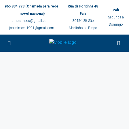
965 834 773 (Chamada para rede
Rua da Fontinha 48
24h
móvel nacional)
Fala
Segunda a
cmpsimoes@gmail.com |
3045-138 São
Domingo
josesimoes1991@gmail.com
Martinho do Bispo