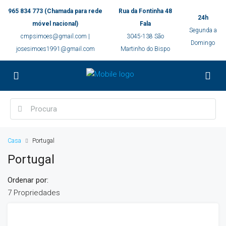
965 834 773 (Chamada para rede
Rua da Fontinha 48
24h
móvel nacional)
Fala
Segunda a
cmpsimoes@gmail.com |
3045-138 São
Domingo
josesimoes1991@gmail.com
Martinho do Bispo
Casa
Portugal
Portugal
Ordenar por:
7 Propriedades
DESTAQUE
ALUGUER