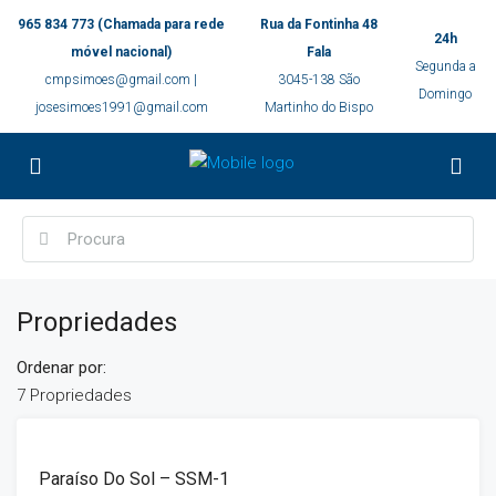
965 834 773 (Chamada para rede
Rua da Fontinha 48
24h
móvel nacional)
Fala
Segunda a
cmpsimoes@gmail.com |
3045-138 São
Domingo
josesimoes1991@gmail.com
Martinho do Bispo
Propriedades
Ordenar por:
7 Propriedades
DESTAQUE
ALUGUER
Paraíso Do Sol – SSM-1